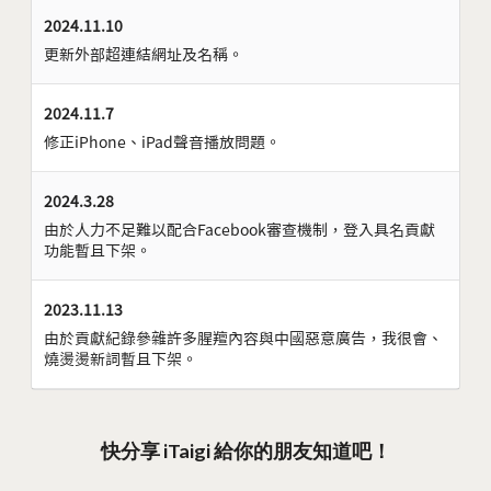
2024.11.10
更新外部超連結網址及名稱。
2024.11.7
修正iPhone、iPad聲音播放問題。
2024.3.28
由於人力不足難以配合Facebook審查機制，登入具名貢獻
功能暫且下架。
2023.11.13
由於貢獻紀錄參雜許多腥羶內容與中國惡意廣告，我很會、
燒燙燙新詞暫且下架。
快分享 iTaigi 給你的朋友知道吧！