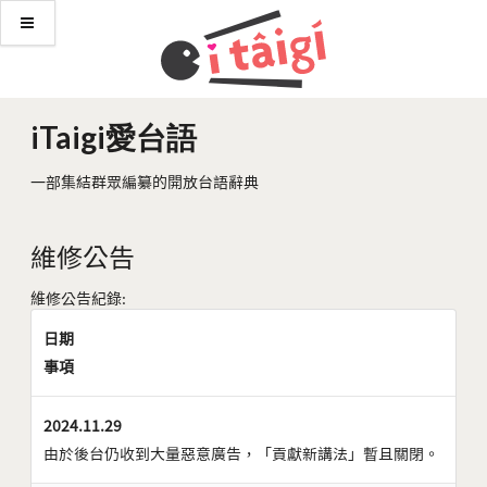
iTaigi愛台語
一部集結群眾編纂的開放台語辭典
維修公告
維修公告紀錄:
日期
事項
2024.11.29
由於後台仍收到大量惡意廣告，「貢獻新講法」暫且關閉。