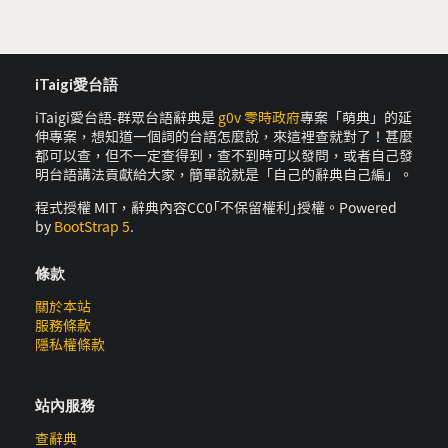
iTaigi愛台語
iTaigi愛台語-群眾台語辭典是
g0v 零時政府
專案「萌典」的延
伸專案，想知道一個詞的台語怎麼說，來這裡查就對了！甚麼
都可以查，但不一定查得到，查不到時可以發問，或者自己發
明台語講法貢獻給大家，簡單說就是「自己的辭典自己編」。
程式授權 MIT，辭典內容CC0｢不保留權利｣授權。Powered
by
BootStrap 5
.
條款
關於本站
服務條款
隱私權條款
站內服務
查辭典