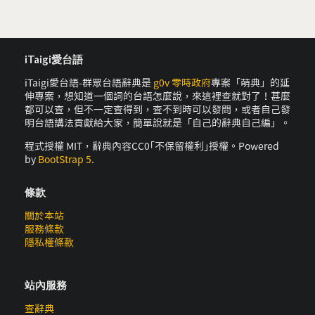
iTaigi愛台語
iTaigi愛台語-群眾台語辭典是
g0v 零時政府
專案「萌典」的延
伸專案，想知道一個詞的台語怎麼說，來這裡查就對了！甚麼
都可以查，但不一定查得到，查不到時可以發問，或者自己發
明台語講法貢獻給大家，簡單說就是「自己的辭典自己編」。
程式授權 MIT，辭典內容CC0｢不保留權利｣授權。Powered
by
BootStrap 5
.
條款
關於本站
服務條款
隱私權條款
站內服務
查辭典