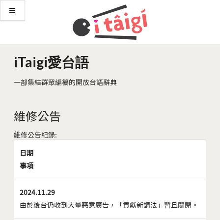
iTaigi愛台語
一部集結群眾編纂的開放台語辭典
維修公告
維修公告紀錄:
日期
事項
2024.11.29
由於後台仍收到大量惡意廣告，「貢獻新講法」暫且關閉。