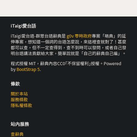
iTaigi愛台語
iTaigi愛台語-群眾台語辭典是
g0v 零時政府
專案「萌典」的延
伸專案，想知道一個詞的台語怎麼說，來這裡查就對了！甚麼
都可以查，但不一定查得到，查不到時可以發問，或者自己發
明台語講法貢獻給大家，簡單說就是「自己的辭典自己編」。
程式授權 MIT，辭典內容CC0｢不保留權利｣授權。Powered
by
BootStrap 5
.
條款
關於本站
服務條款
隱私權條款
站內服務
查辭典