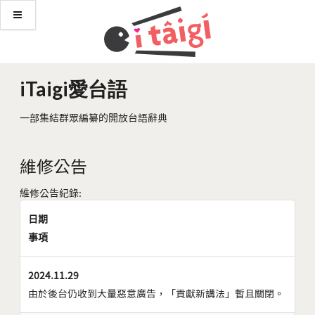
iTaigi愛台語
一部集結群眾編纂的開放台語辭典
維修公告
維修公告紀錄:
日期
事項
2024.11.29
由於後台仍收到大量惡意廣告，「貢獻新講法」暫且關閉。