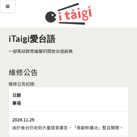
iTaigi愛台語
一部集結群眾編纂的開放台語辭典
維修公告
維修公告紀錄:
日期
事項
2024.11.29
由於後台仍收到大量惡意廣告，「貢獻新講法」暫且關閉。