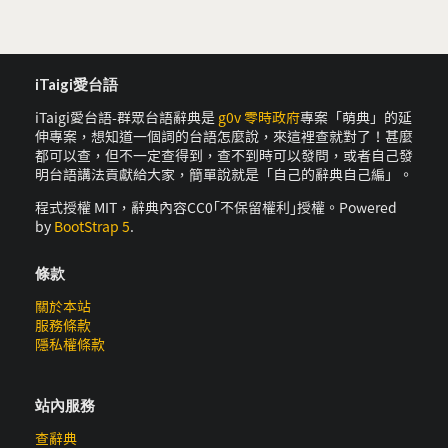
iTaigi愛台語
iTaigi愛台語-群眾台語辭典是
g0v 零時政府
專案「萌典」的延
伸專案，想知道一個詞的台語怎麼說，來這裡查就對了！甚麼
都可以查，但不一定查得到，查不到時可以發問，或者自己發
明台語講法貢獻給大家，簡單說就是「自己的辭典自己編」。
程式授權 MIT，辭典內容CC0｢不保留權利｣授權。Powered
by
BootStrap 5
.
條款
關於本站
服務條款
隱私權條款
站內服務
查辭典