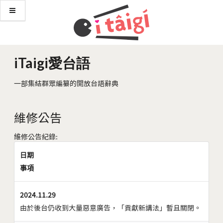
iTaigi愛台語
一部集結群眾編纂的開放台語辭典
維修公告
維修公告紀錄:
日期
事項
2024.11.29
由於後台仍收到大量惡意廣告，「貢獻新講法」暫且關閉。