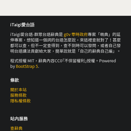
iTaigi愛台語
iTaigi愛台語-群眾台語辭典是
g0v 零時政府
專案「萌典」的延
伸專案，想知道一個詞的台語怎麼說，來這裡查就對了！甚麼
都可以查，但不一定查得到，查不到時可以發問，或者自己發
明台語講法貢獻給大家，簡單說就是「自己的辭典自己編」。
程式授權 MIT，辭典內容CC0｢不保留權利｣授權。Powered
by
BootStrap 5
.
條款
關於本站
服務條款
隱私權條款
站內服務
查辭典