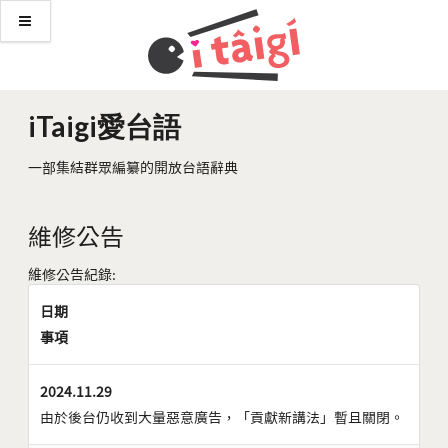
iTaigi愛台語
一部集結群眾編纂的開放台語辭典
維修公告
維修公告紀錄:
日期
事項
2024.11.29
由於後台仍收到大量惡意廣告，「貢獻新講法」暫且關閉。