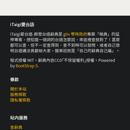
iTaigi愛台語
iTaigi愛台語-群眾台語辭典是
g0v 零時政府
專案「萌典」的延
伸專案，想知道一個詞的台語怎麼說，來這裡查就對了！甚麼
都可以查，但不一定查得到，查不到時可以發問，或者自己發
明台語講法貢獻給大家，簡單說就是「自己的辭典自己編」。
程式授權 MIT，辭典內容CC0｢不保留權利｣授權。Powered
by
BootStrap 5
.
條款
關於本站
服務條款
隱私權條款
站內服務
查辭典