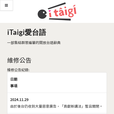
iTaigi愛台語
一部集結群眾編纂的開放台語辭典
維修公告
維修公告紀錄:
日期
事項
2024.11.29
由於後台仍收到大量惡意廣告，「貢獻新講法」暫且關閉。