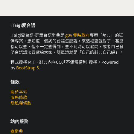
iTaigi愛台語
iTaigi愛台語-群眾台語辭典是
g0v 零時政府
專案「萌典」的延
伸專案，想知道一個詞的台語怎麼說，來這裡查就對了！甚麼
都可以查，但不一定查得到，查不到時可以發問，或者自己發
明台語講法貢獻給大家，簡單說就是「自己的辭典自己編」。
程式授權 MIT，辭典內容CC0｢不保留權利｣授權。Powered
by
BootStrap 5
.
條款
關於本站
服務條款
隱私權條款
站內服務
查辭典