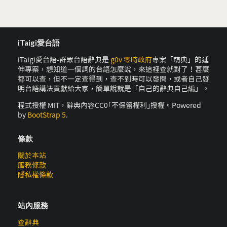
iTaigi愛台語
iTaigi愛台語-群眾台語辭典是
g0v 零時政府
專案「萌典」的延
伸專案，想知道一個詞的台語怎麼說，來這裡查就對了！甚麼
都可以查，但不一定查得到，查不到時可以發問，或者自己發
明台語講法貢獻給大家，簡單說就是「自己的辭典自己編」。
程式授權 MIT，辭典內容CC0｢不保留權利｣授權。Powered
by
BootStrap 5
.
條款
關於本站
服務條款
隱私權條款
站內服務
查辭典