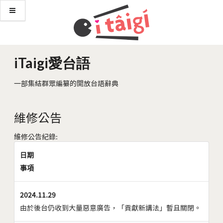
iTaigi愛台語
一部集結群眾編纂的開放台語辭典
維修公告
維修公告紀錄:
日期
事項
2024.11.29
由於後台仍收到大量惡意廣告，「貢獻新講法」暫且關閉。