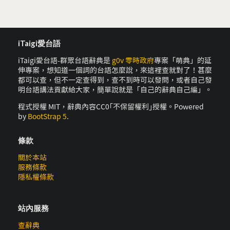
iTaigi愛台語
iTaigi愛台語-群眾台語辭典是
g0v 零時政府
專案「萌典」的延
伸專案，想知道一個詞的台語怎麼說，來這裡查就對了！甚麼
都可以查，但不一定查得到，查不到時可以發問，或者自己發
明台語講法貢獻給大家，簡單說就是「自己的辭典自己編」。
程式授權 MIT，辭典內容CC0｢不保留權利｣授權。Powered
by
BootStrap 5
.
條款
關於本站
服務條款
隱私權條款
站內服務
查辭典