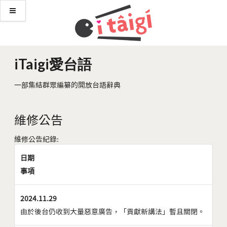
iTaigi愛台語
一部集結群眾編纂的開放台語辭典
維修公告
維修公告紀錄:
日期
事項
2024.11.29
由於後台仍收到大量惡意廣告，「貢獻新講法」暫且關閉。