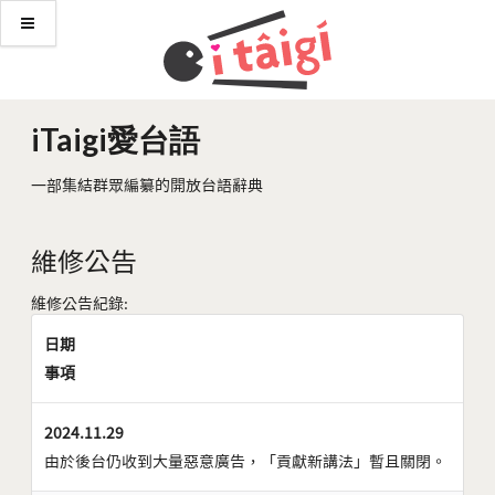
iTaigi愛台語
一部集結群眾編纂的開放台語辭典
維修公告
維修公告紀錄:
日期
事項
2024.11.29
由於後台仍收到大量惡意廣告，「貢獻新講法」暫且關閉。