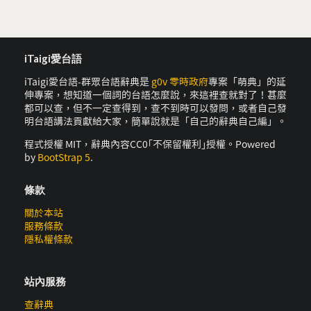
iTaigi愛台語
iTaigi愛台語-群眾台語辭典是
g0v 零時政府
專案「萌典」的延
伸專案，想知道一個詞的台語怎麼說，來這裡查就對了！甚麼
都可以查，但不一定查得到，查不到時可以發問，或者自己發
明台語講法貢獻給大家，簡單說就是「自己的辭典自己編」。
程式授權 MIT，辭典內容CC0｢不保留權利｣授權。Powered
by
BootStrap 5
.
條款
關於本站
服務條款
隱私權條款
站內服務
查辭典