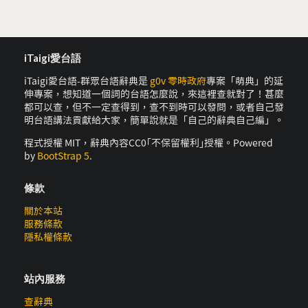
iTaigi愛台語
iTaigi愛台語-群眾台語辭典是
g0v 零時政府
專案「萌典」的延
伸專案，想知道一個詞的台語怎麼說，來這裡查就對了！甚麼
都可以查，但不一定查得到，查不到時可以發問，或者自己發
明台語講法貢獻給大家，簡單說就是「自己的辭典自己編」。
程式授權 MIT，辭典內容CC0｢不保留權利｣授權。Powered
by
BootStrap 5
.
條款
關於本站
服務條款
隱私權條款
站內服務
查辭典