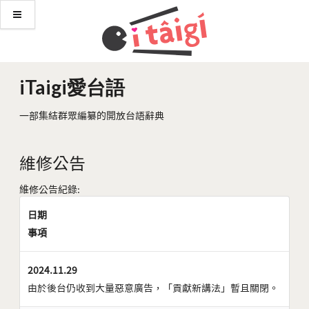
iTaigi愛台語
一部集結群眾編纂的開放台語辭典
維修公告
維修公告紀錄:
日期
事項
2024.11.29
由於後台仍收到大量惡意廣告，「貢獻新講法」暫且關閉。