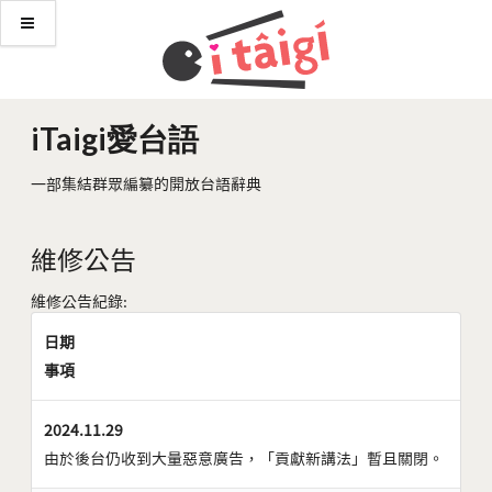
iTaigi愛台語
一部集結群眾編纂的開放台語辭典
維修公告
維修公告紀錄:
日期
事項
2024.11.29
由於後台仍收到大量惡意廣告，「貢獻新講法」暫且關閉。