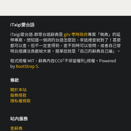
iTaigi愛台語
iTaigi愛台語-群眾台語辭典是
g0v 零時政府
專案「萌典」的延
伸專案，想知道一個詞的台語怎麼說，來這裡查就對了！甚麼
都可以查，但不一定查得到，查不到時可以發問，或者自己發
明台語講法貢獻給大家，簡單說就是「自己的辭典自己編」。
程式授權 MIT，辭典內容CC0｢不保留權利｣授權。Powered
by
BootStrap 5
.
條款
關於本站
服務條款
隱私權條款
站內服務
查辭典