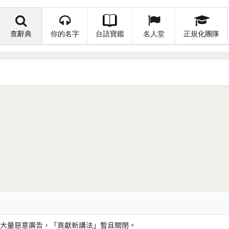
查辭典
你的名字
台語寶鑑
名人堂
正規化團隊
大量惡意廣告，「貢獻新講法」暫且關閉。