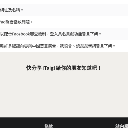
網址及名稱。
iPad聲音播放問題。
以配合Facebook審查機制，登入具名貢獻功能暫且下架。
雜許多腥羶內容與中國惡意廣告，我很會、燒燙燙新詞暫且下架。
快分享 iTaigi 給你的朋友知道吧！
條款
站內