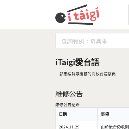
iTaigi愛台語
一部集結群眾編纂的開放台語辭典
維修公告
維修公告紀錄:
日期
事項
2024.11.29
由於後台仍收到