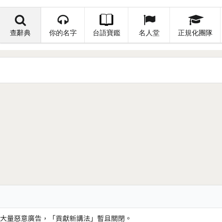
查辭典
你的名字
台語寶鑑
名人堂
正規化團隊
大量惡意廣告，「貢獻新講法」暫且關閉。