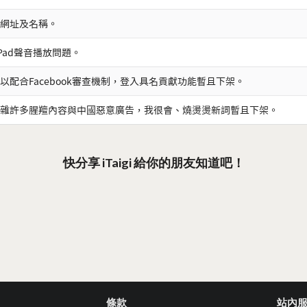
網址及名稱。
iPad聲音播放問題。
以配合Facebook審查機制，登入具名貢獻功能暫且下架。
雜許多腥羶內容與中國惡意廣告，我很會、燒燙燙新詞暫且下架。
快分享 iTaigi 給你的朋友知道吧！
條款
站內