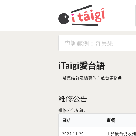
iTaigi愛台語
一部集結群眾編纂的開放台語辭典
維修公告
維修公告紀錄:
日期
事項
2024.11.29
由於後台仍收到