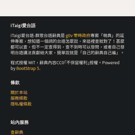
iTaigi愛台語
iTaigi愛台語-群眾台語辭典是
g0v 零時政府
專案「萌典」的延
伸專案，想知道一個詞的台語怎麼說，來這裡查就對了！甚麼
都可以查，但不一定查得到，查不到時可以發問，或者自己發
明台語講法貢獻給大家，簡單說就是「自己的辭典自己編」。
程式授權 MIT，辭典內容CC0｢不保留權利｣授權。Powered
by
BootStrap 5
.
條款
關於本站
服務條款
隱私權條款
站內服務
查辭典