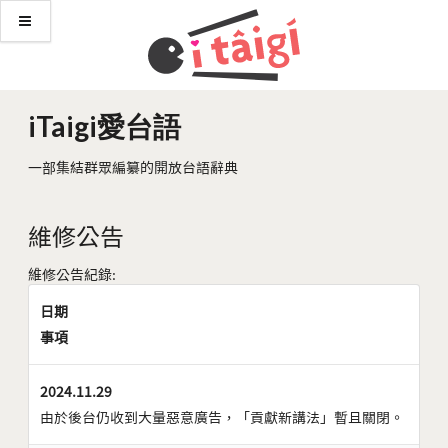
iTaigi愛台語
一部集結群眾編纂的開放台語辭典
維修公告
維修公告紀錄:
日期
事項
2024.11.29
由於後台仍收到大量惡意廣告，「貢獻新講法」暫且關閉。