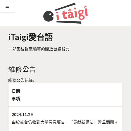
iTaigi愛台語
一部集結群眾編纂的開放台語辭典
維修公告
維修公告紀錄:
日期
事項
2024.11.29
由於後台仍收到大量惡意廣告，「貢獻新講法」暫且關閉。