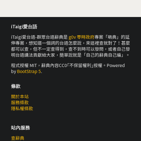
iTaigi愛台語
iTaigi愛台語-群眾台語辭典是
g0v 零時政府
專案「萌典」的延
伸專案，想知道一個詞的台語怎麼說，來這裡查就對了！甚麼
都可以查，但不一定查得到，查不到時可以發問，或者自己發
明台語講法貢獻給大家，簡單說就是「自己的辭典自己編」。
程式授權 MIT，辭典內容CC0｢不保留權利｣授權。Powered
by
BootStrap 5
.
條款
關於本站
服務條款
隱私權條款
站內服務
查辭典