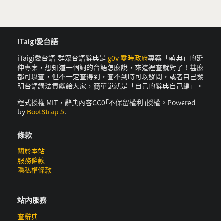
iTaigi愛台語
iTaigi愛台語-群眾台語辭典是
g0v 零時政府
專案「萌典」的延
伸專案，想知道一個詞的台語怎麼說，來這裡查就對了！甚麼
都可以查，但不一定查得到，查不到時可以發問，或者自己發
明台語講法貢獻給大家，簡單說就是「自己的辭典自己編」。
程式授權 MIT，辭典內容CC0｢不保留權利｣授權。Powered
by
BootStrap 5
.
條款
關於本站
服務條款
隱私權條款
站內服務
查辭典