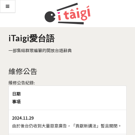
iTaigi愛台語
一部集結群眾編纂的開放台語辭典
維修公告
維修公告紀錄:
日期
事項
2024.11.29
由於後台仍收到大量惡意廣告，「貢獻新講法」暫且關閉。