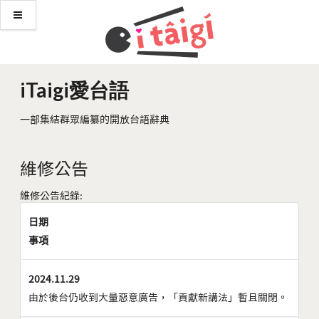
iTaigi愛台語
一部集結群眾編纂的開放台語辭典
維修公告
維修公告紀錄:
日期
事項
2024.11.29
由於後台仍收到大量惡意廣告，「貢獻新講法」暫且關閉。