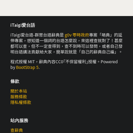
iTaigi愛台語
iTaigi愛台語-群眾台語辭典是
g0v 零時政府
專案「萌典」的延
伸專案，想知道一個詞的台語怎麼說，來這裡查就對了！甚麼
都可以查，但不一定查得到，查不到時可以發問，或者自己發
明台語講法貢獻給大家，簡單說就是「自己的辭典自己編」。
程式授權 MIT，辭典內容CC0｢不保留權利｣授權。Powered
by
BootStrap 5
.
條款
關於本站
服務條款
隱私權條款
站內服務
查辭典