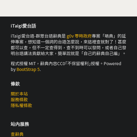
iTaigi愛台語
iTaigi愛台語-群眾台語辭典是
g0v 零時政府
專案「萌典」的延
伸專案，想知道一個詞的台語怎麼說，來這裡查就對了！甚麼
都可以查，但不一定查得到，查不到時可以發問，或者自己發
明台語講法貢獻給大家，簡單說就是「自己的辭典自己編」。
程式授權 MIT，辭典內容CC0｢不保留權利｣授權。Powered
by
BootStrap 5
.
條款
關於本站
服務條款
隱私權條款
站內服務
查辭典