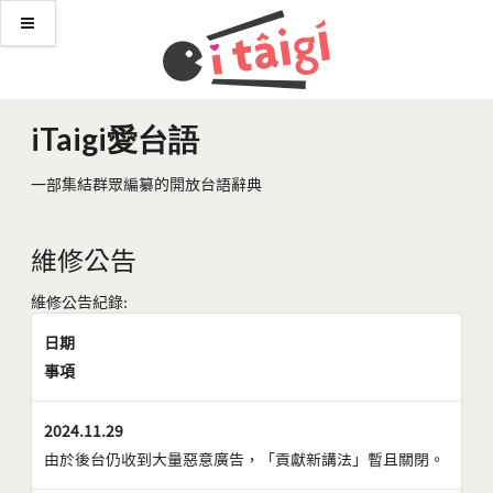
iTaigi愛台語
一部集結群眾編纂的開放台語辭典
維修公告
維修公告紀錄:
日期
事項
2024.11.29
由於後台仍收到大量惡意廣告，「貢獻新講法」暫且關閉。