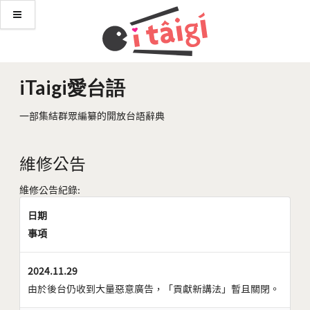
iTaigi愛台語
一部集結群眾編纂的開放台語辭典
維修公告
維修公告紀錄:
日期
事項
2024.11.29
由於後台仍收到大量惡意廣告，「貢獻新講法」暫且關閉。