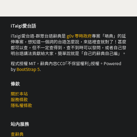
iTaigi愛台語
iTaigi愛台語-群眾台語辭典是
g0v 零時政府
專案「萌典」的延
伸專案，想知道一個詞的台語怎麼說，來這裡查就對了！甚麼
都可以查，但不一定查得到，查不到時可以發問，或者自己發
明台語講法貢獻給大家，簡單說就是「自己的辭典自己編」。
程式授權 MIT，辭典內容CC0｢不保留權利｣授權。Powered
by
BootStrap 5
.
條款
關於本站
服務條款
隱私權條款
站內服務
查辭典