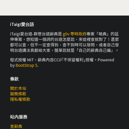
iTaigi愛台語
iTaigi愛台語-群眾台語辭典是
g0v 零時政府
專案「萌典」的延
伸專案，想知道一個詞的台語怎麼說，來這裡查就對了！甚麼
都可以查，但不一定查得到，查不到時可以發問，或者自己發
明台語講法貢獻給大家，簡單說就是「自己的辭典自己編」。
程式授權 MIT，辭典內容CC0｢不保留權利｣授權。Powered
by
BootStrap 5
.
條款
關於本站
服務條款
隱私權條款
站內服務
查辭典