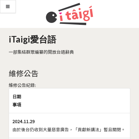
iTaigi愛台語
一部集結群眾編纂的開放台語辭典
維修公告
維修公告紀錄:
日期
事項
2024.11.29
由於後台仍收到大量惡意廣告，「貢獻新講法」暫且關閉。