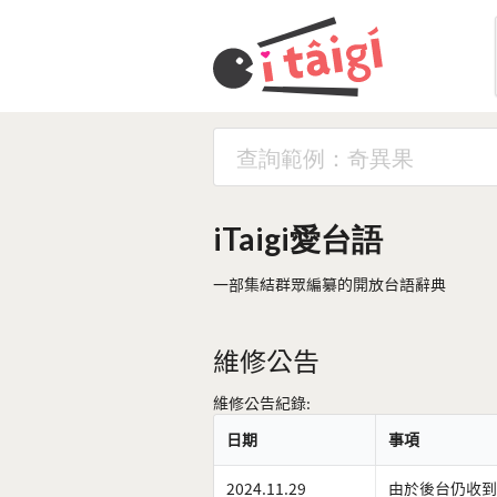
iTaigi愛台語
一部集結群眾編纂的開放台語辭典
維修公告
維修公告紀錄:
日期
事項
2024.11.29
由於後台仍收到