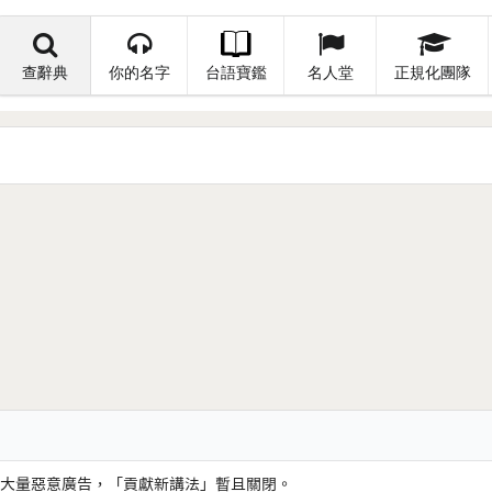
查辭典
你的名字
台語寶鑑
名人堂
正規化團隊
大量惡意廣告，「貢獻新講法」暫且關閉。