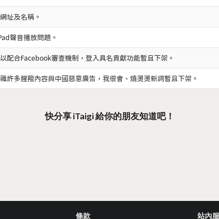
網址及名稱。
iPad聲音播放問題。
以配合Facebook審查機制，登入具名貢獻功能暫且下架。
雜許多腥羶內容與中國惡意廣告，我很會、燒燙燙新詞暫且下架。
快分享 iTaigi 給你的朋友知道吧！
條款
站內