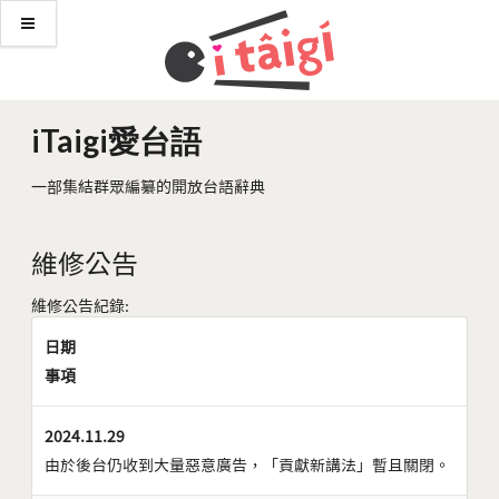
iTaigi愛台語
一部集結群眾編纂的開放台語辭典
維修公告
維修公告紀錄:
日期
事項
2024.11.29
由於後台仍收到大量惡意廣告，「貢獻新講法」暫且關閉。