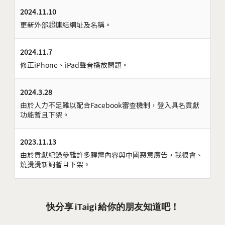
2024.11.10
更新外部超連結網址及名稱。
2024.11.7
修正iPhone、iPad聲音播放問題。
2024.3.28
由於人力不足難以配合Facebook審查機制，登入具名貢獻
功能暫且下架。
2023.11.13
由於貢獻紀錄參雜許多腥羶內容與中國惡意廣告，我很會、
燒燙燙新詞暫且下架。
快分享 iTaigi 給你的朋友知道吧！