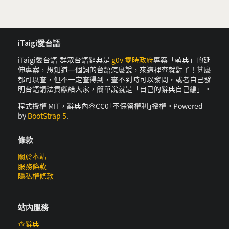
iTaigi愛台語
iTaigi愛台語-群眾台語辭典是
g0v 零時政府
專案「萌典」的延
伸專案，想知道一個詞的台語怎麼說，來這裡查就對了！甚麼
都可以查，但不一定查得到，查不到時可以發問，或者自己發
明台語講法貢獻給大家，簡單說就是「自己的辭典自己編」。
程式授權 MIT，辭典內容CC0｢不保留權利｣授權。Powered
by
BootStrap 5
.
條款
關於本站
服務條款
隱私權條款
站內服務
查辭典