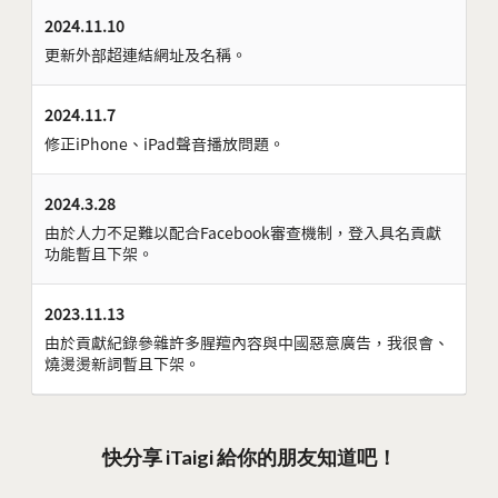
2024.11.10
更新外部超連結網址及名稱。
2024.11.7
修正iPhone、iPad聲音播放問題。
2024.3.28
由於人力不足難以配合Facebook審查機制，登入具名貢獻
功能暫且下架。
2023.11.13
由於貢獻紀錄參雜許多腥羶內容與中國惡意廣告，我很會、
燒燙燙新詞暫且下架。
快分享 iTaigi 給你的朋友知道吧！