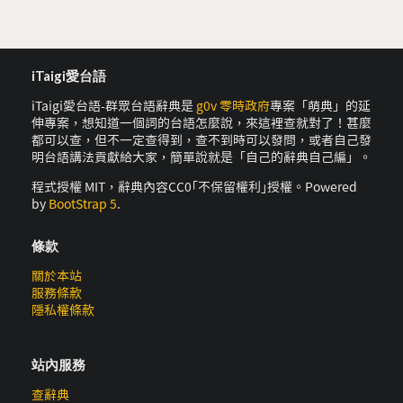
iTaigi愛台語
iTaigi愛台語-群眾台語辭典是
g0v 零時政府
專案「萌典」的延
伸專案，想知道一個詞的台語怎麼說，來這裡查就對了！甚麼
都可以查，但不一定查得到，查不到時可以發問，或者自己發
明台語講法貢獻給大家，簡單說就是「自己的辭典自己編」。
程式授權 MIT，辭典內容CC0｢不保留權利｣授權。Powered
by
BootStrap 5
.
條款
關於本站
服務條款
隱私權條款
站內服務
查辭典