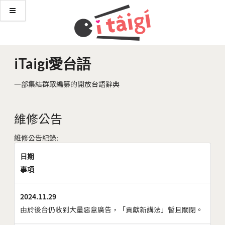
iTaigi愛台語
一部集結群眾編纂的開放台語辭典
維修公告
維修公告紀錄:
日期
事項
2024.11.29
由於後台仍收到大量惡意廣告，「貢獻新講法」暫且關閉。