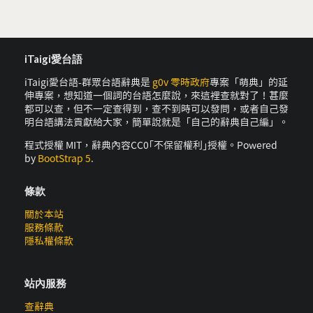
iTaigi愛台語
iTaigi愛台語-群眾台語辭典是
g0v 零時政府
專案「萌典」的延
伸專案，想知道一個詞的台語怎麼說，來這裡查就對了！甚麼
都可以查，但不一定查得到，查不到時可以發問，或者自己發
明台語講法貢獻給大家，簡單說就是「自己的辭典自己編」。
程式授權 MIT，辭典內容CC0｢不保留權利｣授權。Powered
by
BootStrap 5
.
條款
關於本站
服務條款
隱私權條款
站內服務
查辭典