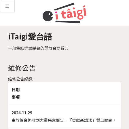
iTaigi愛台語
一部集結群眾編纂的開放台語辭典
維修公告
維修公告紀錄:
日期
事項
2024.11.29
由於後台仍收到大量惡意廣告，「貢獻新講法」暫且關閉。