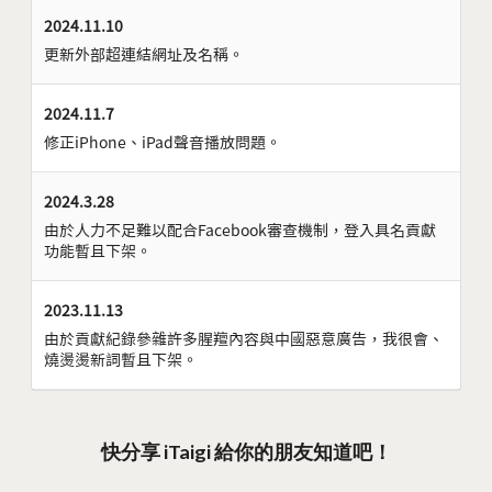
2024.11.10
更新外部超連結網址及名稱。
2024.11.7
修正iPhone、iPad聲音播放問題。
2024.3.28
由於人力不足難以配合Facebook審查機制，登入具名貢獻
功能暫且下架。
2023.11.13
由於貢獻紀錄參雜許多腥羶內容與中國惡意廣告，我很會、
燒燙燙新詞暫且下架。
快分享 iTaigi 給你的朋友知道吧！