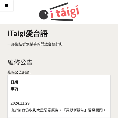
iTaigi愛台語
一部集結群眾編纂的開放台語辭典
維修公告
維修公告紀錄:
日期
事項
2024.11.29
由於後台仍收到大量惡意廣告，「貢獻新講法」暫且關閉。