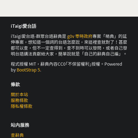
iTaigi愛台語
iTaigi愛台語-群眾台語辭典是
g0v 零時政府
專案「萌典」的延
伸專案，想知道一個詞的台語怎麼說，來這裡查就對了！甚麼
都可以查，但不一定查得到，查不到時可以發問，或者自己發
明台語講法貢獻給大家，簡單說就是「自己的辭典自己編」。
程式授權 MIT，辭典內容CC0｢不保留權利｣授權。Powered
by
BootStrap 5
.
條款
關於本站
服務條款
隱私權條款
站內服務
查辭典