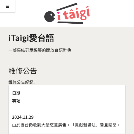
iTaigi愛台語
一部集結群眾編纂的開放台語辭典
維修公告
維修公告紀錄:
日期
事項
2024.11.29
由於後台仍收到大量惡意廣告，「貢獻新講法」暫且關閉。