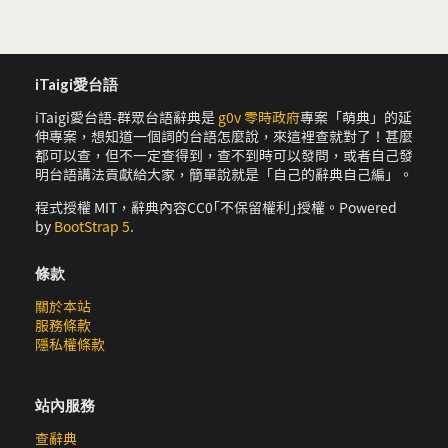
iTaigi愛台語
iTaigi愛台語-群眾台語辭典是
g0v 零時政府
專案「萌典」的延
伸專案，想知道一個詞的台語怎麼說，來這裡查就對了！甚麼
都可以查，但不一定查得到，查不到時可以發問，或者自己發
明台語講法貢獻給大家，簡單說就是「自己的辭典自己編」。
程式授權 MIT，辭典內容CC0｢不保留權利｣授權。Powered
by
BootStrap 5
.
條款
關於本站
服務條款
隱私權條款
站內服務
查辭典