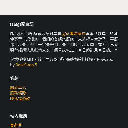
iTaigi愛台語
iTaigi愛台語-群眾台語辭典是
g0v 零時政府
專案「萌典」的延
伸專案，想知道一個詞的台語怎麼說，來這裡查就對了！甚麼
都可以查，但不一定查得到，查不到時可以發問，或者自己發
明台語講法貢獻給大家，簡單說就是「自己的辭典自己編」。
程式授權 MIT，辭典內容CC0｢不保留權利｣授權。Powered
by
BootStrap 5
.
條款
關於本站
服務條款
隱私權條款
站內服務
查辭典