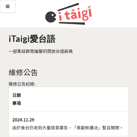
iTaigi愛台語
一部集結群眾編纂的開放台語辭典
維修公告
維修公告紀錄:
日期
事項
2024.11.29
由於後台仍收到大量惡意廣告，「貢獻新講法」暫且關閉。