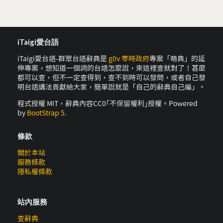
iTaigi愛台語
iTaigi愛台語-群眾台語辭典是
g0v 零時政府
專案「萌典」的延
伸專案，想知道一個詞的台語怎麼說，來這裡查就對了！甚麼
都可以查，但不一定查得到，查不到時可以發問，或者自己發
明台語講法貢獻給大家，簡單說就是「自己的辭典自己編」。
程式授權 MIT，辭典內容CC0｢不保留權利｣授權。Powered
by
BootStrap 5
.
條款
關於本站
服務條款
隱私權條款
站內服務
查辭典