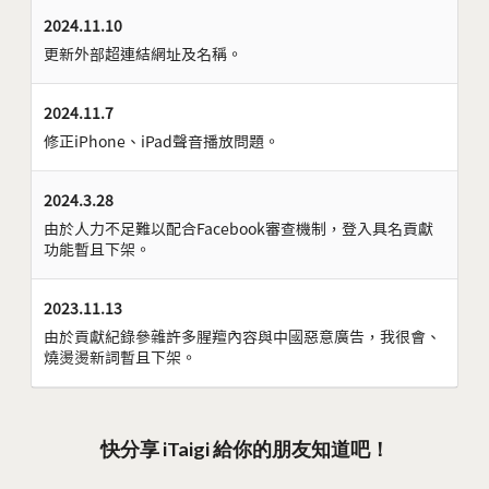
2024.11.10
更新外部超連結網址及名稱。
2024.11.7
修正iPhone、iPad聲音播放問題。
2024.3.28
由於人力不足難以配合Facebook審查機制，登入具名貢獻
功能暫且下架。
2023.11.13
由於貢獻紀錄參雜許多腥羶內容與中國惡意廣告，我很會、
燒燙燙新詞暫且下架。
快分享 iTaigi 給你的朋友知道吧！