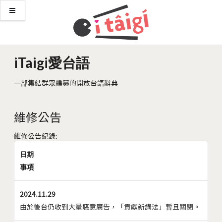
iTaigi愛台語
一部集結群眾編纂的開放台語辭典
維修公告
維修公告紀錄:
日期
事項
2024.11.29
由於後台仍收到大量惡意廣告，「貢獻新講法」暫且關閉。