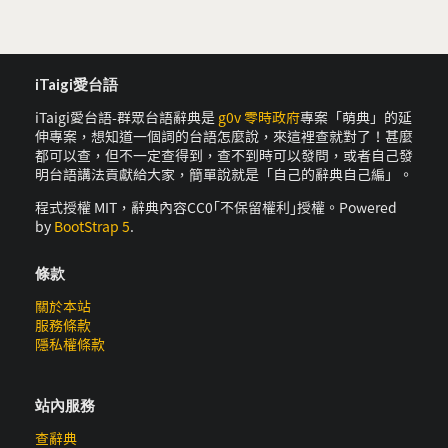
iTaigi愛台語
iTaigi愛台語-群眾台語辭典是
g0v 零時政府
專案「萌典」的延
伸專案，想知道一個詞的台語怎麼說，來這裡查就對了！甚麼
都可以查，但不一定查得到，查不到時可以發問，或者自己發
明台語講法貢獻給大家，簡單說就是「自己的辭典自己編」。
程式授權 MIT，辭典內容CC0｢不保留權利｣授權。Powered
by
BootStrap 5
.
條款
關於本站
服務條款
隱私權條款
站內服務
查辭典