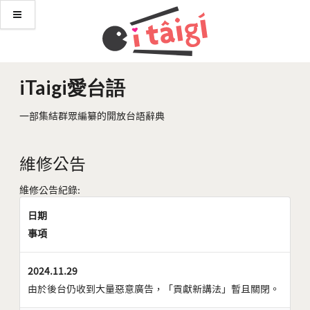
iTaigi愛台語
一部集結群眾編纂的開放台語辭典
維修公告
維修公告紀錄:
日期
事項
2024.11.29
由於後台仍收到大量惡意廣告，「貢獻新講法」暫且關閉。