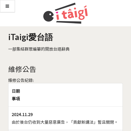
iTaigi愛台語
一部集結群眾編纂的開放台語辭典
維修公告
維修公告紀錄:
日期
事項
2024.11.29
由於後台仍收到大量惡意廣告，「貢獻新講法」暫且關閉。