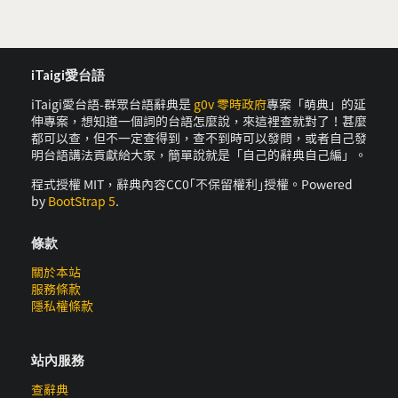
iTaigi愛台語
iTaigi愛台語-群眾台語辭典是
g0v 零時政府
專案「萌典」的延
伸專案，想知道一個詞的台語怎麼說，來這裡查就對了！甚麼
都可以查，但不一定查得到，查不到時可以發問，或者自己發
明台語講法貢獻給大家，簡單說就是「自己的辭典自己編」。
程式授權 MIT，辭典內容CC0｢不保留權利｣授權。Powered
by
BootStrap 5
.
條款
關於本站
服務條款
隱私權條款
站內服務
查辭典