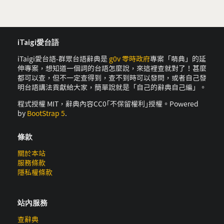
iTaigi愛台語
iTaigi愛台語-群眾台語辭典是
g0v 零時政府
專案「萌典」的延
伸專案，想知道一個詞的台語怎麼說，來這裡查就對了！甚麼
都可以查，但不一定查得到，查不到時可以發問，或者自己發
明台語講法貢獻給大家，簡單說就是「自己的辭典自己編」。
程式授權 MIT，辭典內容CC0｢不保留權利｣授權。Powered
by
BootStrap 5
.
條款
關於本站
服務條款
隱私權條款
站內服務
查辭典