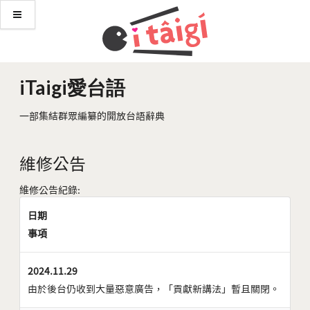
iTaigi愛台語
一部集結群眾編纂的開放台語辭典
維修公告
維修公告紀錄:
日期
事項
2024.11.29
由於後台仍收到大量惡意廣告，「貢獻新講法」暫且關閉。