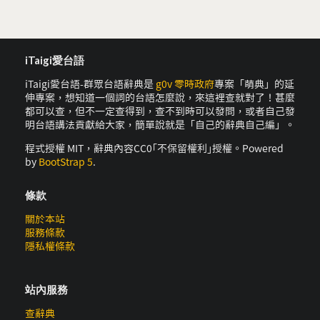
iTaigi愛台語
iTaigi愛台語-群眾台語辭典是
g0v 零時政府
專案「萌典」的延
伸專案，想知道一個詞的台語怎麼說，來這裡查就對了！甚麼
都可以查，但不一定查得到，查不到時可以發問，或者自己發
明台語講法貢獻給大家，簡單說就是「自己的辭典自己編」。
程式授權 MIT，辭典內容CC0｢不保留權利｣授權。Powered
by
BootStrap 5
.
條款
關於本站
服務條款
隱私權條款
站內服務
查辭典