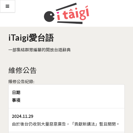
iTaigi愛台語
一部集結群眾編纂的開放台語辭典
維修公告
維修公告紀錄:
日期
事項
2024.11.29
由於後台仍收到大量惡意廣告，「貢獻新講法」暫且關閉。