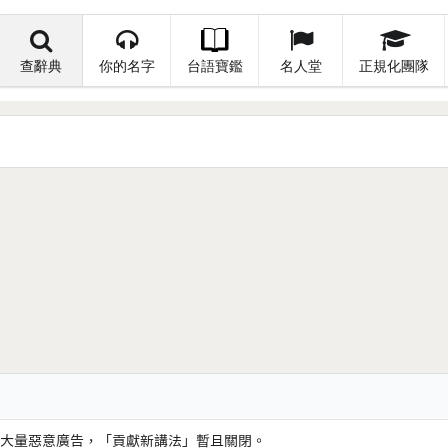
查辭典
你的名字
台語寶鑑
名人堂
正規化團隊
大量惡意廣告，「貢獻新講法」暫且關閉。