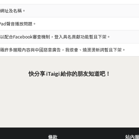
網址及名稱。
iPad聲音播放問題。
以配合Facebook審查機制，登入具名貢獻功能暫且下架。
雜許多腥羶內容與中國惡意廣告，我很會、燒燙燙新詞暫且下架。
快分享 iTaigi 給你的朋友知道吧！
條款
站內