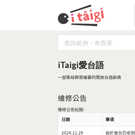
iTaigi愛台語
一部集結群眾編纂的開放台語辭典
維修公告
維修公告紀錄:
日期
事項
2024.11.29
由於後台仍收到