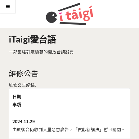
iTaigi愛台語
一部集結群眾編纂的開放台語辭典
維修公告
維修公告紀錄:
日期
事項
2024.11.29
由於後台仍收到大量惡意廣告，「貢獻新講法」暫且關閉。