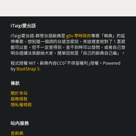
iTaigi愛台語
iTaigi愛台語-群眾台語辭典是
g0v 零時政府
專案「萌典」的延
伸專案，想知道一個詞的台語怎麼說，來這裡查就對了！甚麼
都可以查，但不一定查得到，查不到時可以發問，或者自己發
明台語講法貢獻給大家，簡單說就是「自己的辭典自己編」。
程式授權 MIT，辭典內容CC0｢不保留權利｣授權。Powered
by
BootStrap 5
.
條款
關於本站
服務條款
隱私權條款
站內服務
查辭典