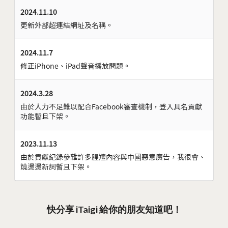
2024.11.10
更新外部超連結網址及名稱。
2024.11.7
修正iPhone、iPad聲音播放問題。
2024.3.28
由於人力不足難以配合Facebook審查機制，登入具名貢獻
功能暫且下架。
2023.11.13
由於貢獻紀錄參雜許多腥羶內容與中國惡意廣告，我很會、
燒燙燙新詞暫且下架。
快分享 iTaigi 給你的朋友知道吧！