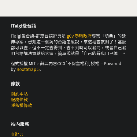
iTaigi愛台語
iTaigi愛台語-群眾台語辭典是
g0v 零時政府
專案「萌典」的延
伸專案，想知道一個詞的台語怎麼說，來這裡查就對了！甚麼
都可以查，但不一定查得到，查不到時可以發問，或者自己發
明台語講法貢獻給大家，簡單說就是「自己的辭典自己編」。
程式授權 MIT，辭典內容CC0｢不保留權利｣授權。Powered
by
BootStrap 5
.
條款
關於本站
服務條款
隱私權條款
站內服務
查辭典