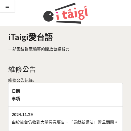
iTaigi愛台語
一部集結群眾編纂的開放台語辭典
維修公告
維修公告紀錄:
日期
事項
2024.11.29
由於後台仍收到大量惡意廣告，「貢獻新講法」暫且關閉。