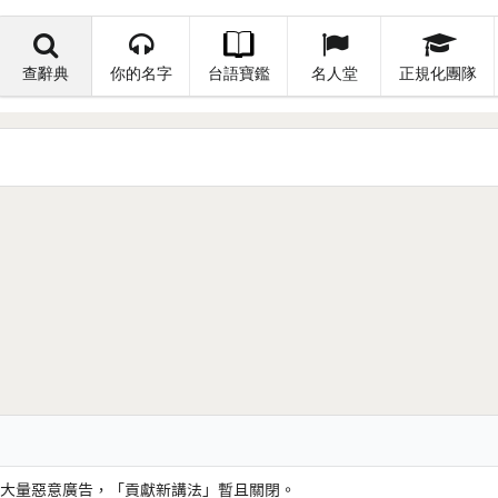
查辭典
你的名字
台語寶鑑
名人堂
正規化團隊
大量惡意廣告，「貢獻新講法」暫且關閉。