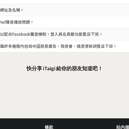
網址及名稱。
iPad聲音播放問題。
以配合Facebook審查機制，登入具名貢獻功能暫且下架。
雜許多腥羶內容與中國惡意廣告，我很會、燒燙燙新詞暫且下架。
快分享 iTaigi 給你的朋友知道吧！
條款
站內