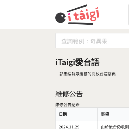
iTaigi愛台語
一部集結群眾編纂的開放台語辭典
維修公告
維修公告紀錄:
日期
事項
2024.11.29
由於後台仍收到