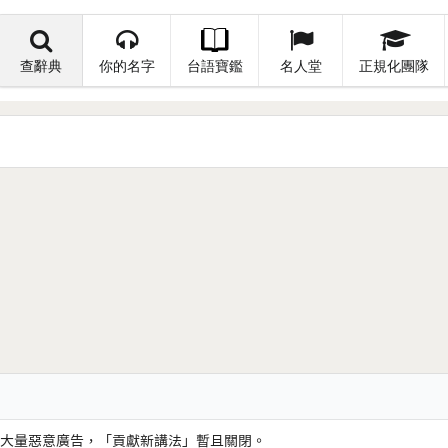
查辭典
你的名字
台語寶鑑
名人堂
正規化團隊
大量惡意廣告，「貢獻新講法」暫且關閉。