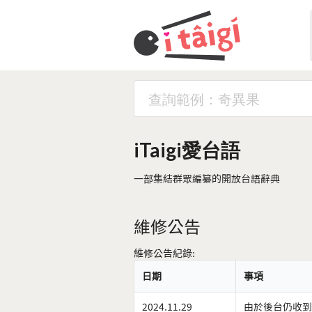
iTaigi愛台語
一部集結群眾編纂的開放台語辭典
維修公告
維修公告紀錄:
日期
事項
2024.11.29
由於後台仍收到