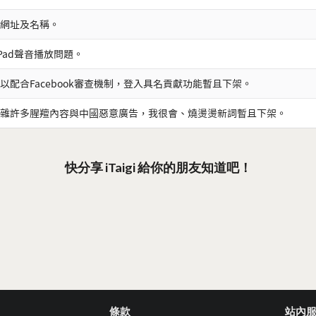
網址及名稱。
iPad聲音播放問題。
以配合Facebook審查機制，登入具名貢獻功能暫且下架。
雜許多腥羶內容與中國惡意廣告，我很會、燒燙燙新詞暫且下架。
快分享 iTaigi 給你的朋友知道吧！
條款
站內