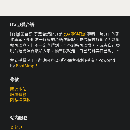
iTaigi愛台語
iTaigi愛台語-群眾台語辭典是
g0v 零時政府
專案「萌典」的延
伸專案，想知道一個詞的台語怎麼說，來這裡查就對了！甚麼
都可以查，但不一定查得到，查不到時可以發問，或者自己發
明台語講法貢獻給大家，簡單說就是「自己的辭典自己編」。
程式授權 MIT，辭典內容CC0｢不保留權利｣授權。Powered
by
BootStrap 5
.
條款
關於本站
服務條款
隱私權條款
站內服務
查辭典