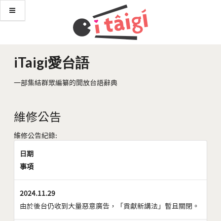
iTaigi愛台語
一部集結群眾編纂的開放台語辭典
維修公告
維修公告紀錄:
日期
事項
2024.11.29
由於後台仍收到大量惡意廣告，「貢獻新講法」暫且關閉。