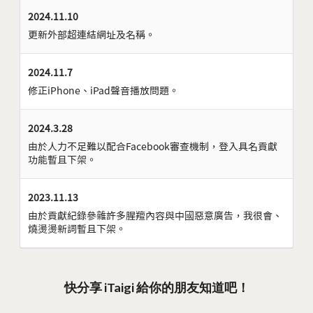
2024.11.10
更新外部超連結網址及名稱。
2024.11.7
修正iPhone、iPad聲音播放問題。
2024.3.28
由於人力不足難以配合Facebook審查機制，登入具名貢獻
功能暫且下架。
2023.11.13
由於貢獻紀錄參雜許多腥羶內容與中國惡意廣告，我很會、
燒燙燙新詞暫且下架。
快分享 iTaigi 給你的朋友知道吧！