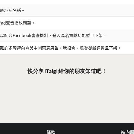
網址及名稱。
iPad聲音播放問題。
以配合Facebook審查機制，登入具名貢獻功能暫且下架。
雜許多腥羶內容與中國惡意廣告，我很會、燒燙燙新詞暫且下架。
快分享 iTaigi 給你的朋友知道吧！
條款
站內