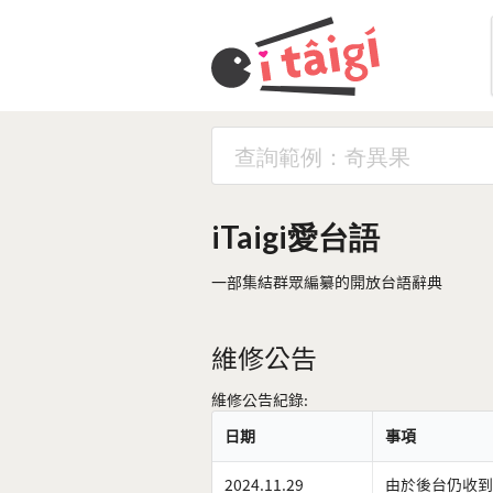
iTaigi愛台語
一部集結群眾編纂的開放台語辭典
維修公告
維修公告紀錄:
日期
事項
2024.11.29
由於後台仍收到