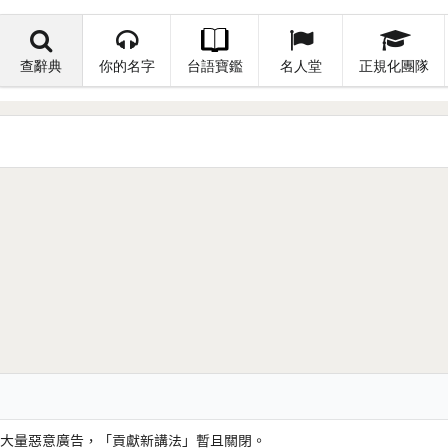
查辭典
你的名字
台語寶鑑
名人堂
正規化團隊
大量惡意廣告，「貢獻新講法」暫且關閉。