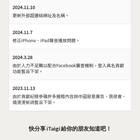
2024.11.10
更新外部超連結網址及名稱。
2024.11.7
修正iPhone、iPad聲音播放問題。
2024.3.28
由於人力不足難以配合Facebook審查機制，登入具名貢獻
功能暫且下架。
2023.11.13
由於貢獻紀錄參雜許多腥羶內容與中國惡意廣告，我很會、
燒燙燙新詞暫且下架。
快分享 iTaigi 給你的朋友知道吧！