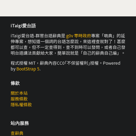
iTaigi愛台語
iTaigi愛台語-群眾台語辭典是
g0v 零時政府
專案「萌典」的延
伸專案，想知道一個詞的台語怎麼說，來這裡查就對了！甚麼
都可以查，但不一定查得到，查不到時可以發問，或者自己發
明台語講法貢獻給大家，簡單說就是「自己的辭典自己編」。
程式授權 MIT，辭典內容CC0｢不保留權利｣授權。Powered
by
BootStrap 5
.
條款
關於本站
服務條款
隱私權條款
站內服務
查辭典