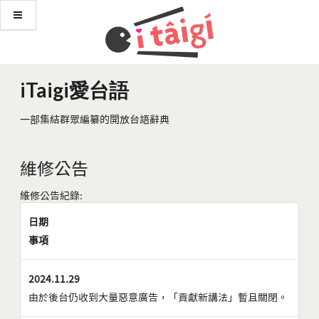
iTaigi愛台語
一部集結群眾編纂的開放台語辭典
維修公告
維修公告紀錄:
日期
事項
2024.11.29
由於後台仍收到大量惡意廣告，「貢獻新講法」暫且關閉。