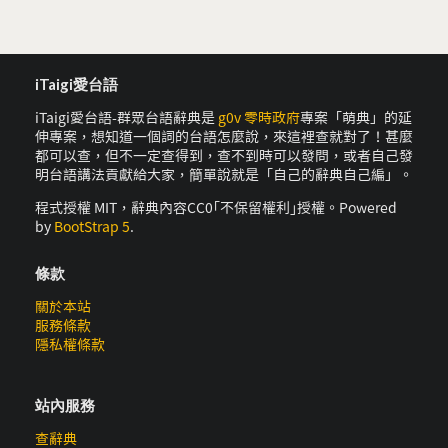
iTaigi愛台語
iTaigi愛台語-群眾台語辭典是
g0v 零時政府
專案「萌典」的延
伸專案，想知道一個詞的台語怎麼說，來這裡查就對了！甚麼
都可以查，但不一定查得到，查不到時可以發問，或者自己發
明台語講法貢獻給大家，簡單說就是「自己的辭典自己編」。
程式授權 MIT，辭典內容CC0｢不保留權利｣授權。Powered
by
BootStrap 5
.
條款
關於本站
服務條款
隱私權條款
站內服務
查辭典