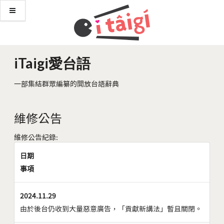
iTaigi愛台語
一部集結群眾編纂的開放台語辭典
維修公告
維修公告紀錄:
日期
事項
2024.11.29
由於後台仍收到大量惡意廣告，「貢獻新講法」暫且關閉。