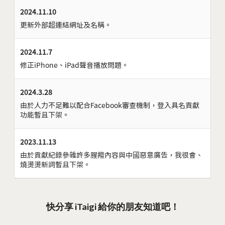
2024.11.10
更新外部超連結網址及名稱。
2024.11.7
修正iPhone、iPad聲音播放問題。
2024.3.28
由於人力不足難以配合Facebook審查機制，登入具名貢獻
功能暫且下架。
2023.11.13
由於貢獻紀錄參雜許多腥羶內容與中國惡意廣告，我很會、
燒燙燙新詞暫且下架。
快分享 iTaigi 給你的朋友知道吧！