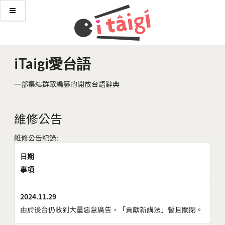
iTaigi愛台語
一部集結群眾編纂的開放台語辭典
維修公告
維修公告紀錄:
日期
事項
2024.11.29
由於後台仍收到大量惡意廣告，「貢獻新講法」暫且關閉。