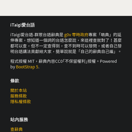
iTaigi愛台語
iTaigi愛台語-群眾台語辭典是
g0v 零時政府
專案「萌典」的延
伸專案，想知道一個詞的台語怎麼說，來這裡查就對了！甚麼
都可以查，但不一定查得到，查不到時可以發問，或者自己發
明台語講法貢獻給大家，簡單說就是「自己的辭典自己編」。
程式授權 MIT，辭典內容CC0｢不保留權利｣授權。Powered
by
BootStrap 5
.
條款
關於本站
服務條款
隱私權條款
站內服務
查辭典