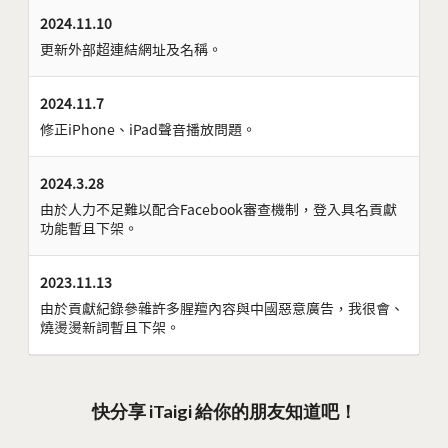
2024.11.10
更新外部超連結網址及名稱。
2024.11.7
修正iPhone、iPad聲音播放問題。
2024.3.28
由於人力不足難以配合Facebook審查機制，登入具名貢獻
功能暫且下架。
2023.11.13
由於貢獻紀錄參雜許多腥羶內容與中國惡意廣告，我很會、
燒燙燙新詞暫且下架。
快分享 iTaigi 給你的朋友知道吧！