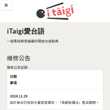
iTaigi愛台語
一部集結群眾編纂的開放台語辭典
維修公告
維修公告紀錄:
日期
事項
2024.11.29
由於後台仍收到大量惡意廣告，「貢獻新講法」暫且關閉。