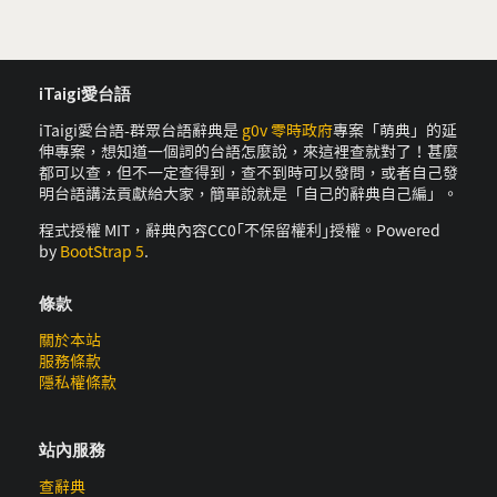
iTaigi愛台語
iTaigi愛台語-群眾台語辭典是
g0v 零時政府
專案「萌典」的延
伸專案，想知道一個詞的台語怎麼說，來這裡查就對了！甚麼
都可以查，但不一定查得到，查不到時可以發問，或者自己發
明台語講法貢獻給大家，簡單說就是「自己的辭典自己編」。
程式授權 MIT，辭典內容CC0｢不保留權利｣授權。Powered
by
BootStrap 5
.
條款
關於本站
服務條款
隱私權條款
站內服務
查辭典