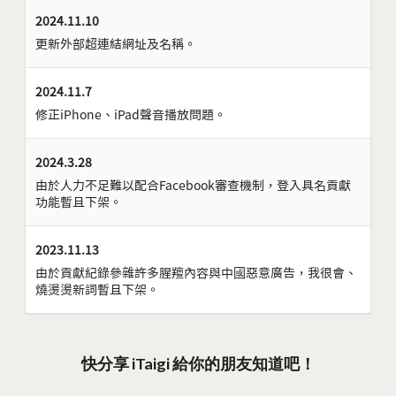
2024.11.10
更新外部超連結網址及名稱。
2024.11.7
修正iPhone、iPad聲音播放問題。
2024.3.28
由於人力不足難以配合Facebook審查機制，登入具名貢獻
功能暫且下架。
2023.11.13
由於貢獻紀錄參雜許多腥羶內容與中國惡意廣告，我很會、
燒燙燙新詞暫且下架。
快分享 iTaigi 給你的朋友知道吧！