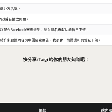
網址及名稱。
iPad聲音播放問題。
以配合Facebook審查機制，登入具名貢獻功能暫且下架。
雜許多腥羶內容與中國惡意廣告，我很會、燒燙燙新詞暫且下架。
快分享 iTaigi 給你的朋友知道吧！
條款
站內