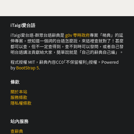
iTaigi愛台語
iTaigi愛台語-群眾台語辭典是
g0v 零時政府
專案「萌典」的延
伸專案，想知道一個詞的台語怎麼說，來這裡查就對了！甚麼
都可以查，但不一定查得到，查不到時可以發問，或者自己發
明台語講法貢獻給大家，簡單說就是「自己的辭典自己編」。
程式授權 MIT，辭典內容CC0｢不保留權利｣授權。Powered
by
BootStrap 5
.
條款
關於本站
服務條款
隱私權條款
站內服務
查辭典