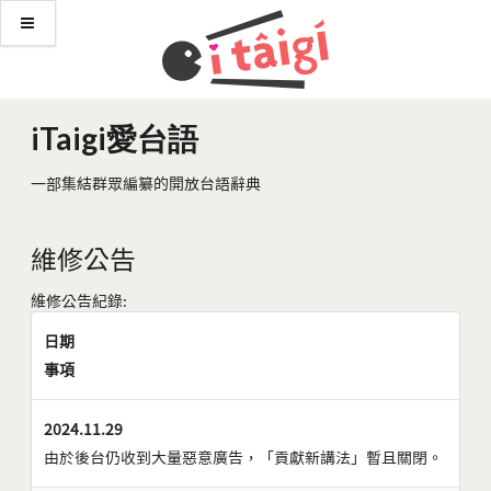
iTaigi愛台語
一部集結群眾編纂的開放台語辭典
維修公告
維修公告紀錄:
日期
事項
2024.11.29
由於後台仍收到大量惡意廣告，「貢獻新講法」暫且關閉。