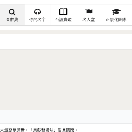
查辭典
你的名字
台語寶鑑
名人堂
正規化團隊
大量惡意廣告，「貢獻新講法」暫且關閉。