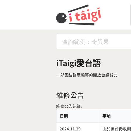
iTaigi愛台語
一部集結群眾編纂的開放台語辭典
維修公告
維修公告紀錄:
日期
事項
2024.11.29
由於後台仍收到