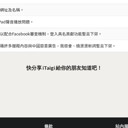
網址及名稱。
iPad聲音播放問題。
以配合Facebook審查機制，登入具名貢獻功能暫且下架。
雜許多腥羶內容與中國惡意廣告，我很會、燒燙燙新詞暫且下架。
快分享 iTaigi 給你的朋友知道吧！
條款
站內