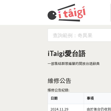
iTaigi愛台語
一部集結群眾編纂的開放台語辭典
維修公告
維修公告紀錄:
日期
事項
2024.11.29
由於後台仍收到