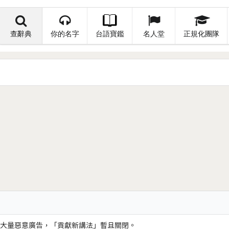
查辭典
你的名字
台語寶鑑
名人堂
正規化團隊
大量惡意廣告，「貢獻新講法」暫且關閉。