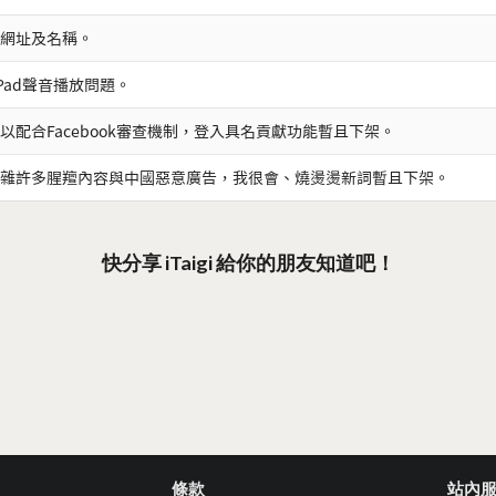
網址及名稱。
iPad聲音播放問題。
以配合Facebook審查機制，登入具名貢獻功能暫且下架。
雜許多腥羶內容與中國惡意廣告，我很會、燒燙燙新詞暫且下架。
快分享 iTaigi 給你的朋友知道吧！
條款
站內