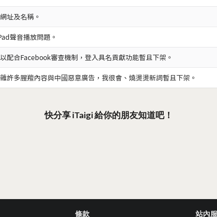
網址及名稱。
iPad聲音播放問題。
以配合Facebook審查機制，登入具名貢獻功能暫且下架。
雜許多腥羶內容與中國惡意廣告，我很會、燒燙燙新詞暫且下架。
快分享 iTaigi 給你的朋友知道吧！
條款
站內