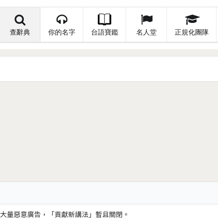
查辭典
你的名字
台語寶鑑
名人堂
正規化團隊
大量惡意廣告，「貢獻新講法」暫且關閉。