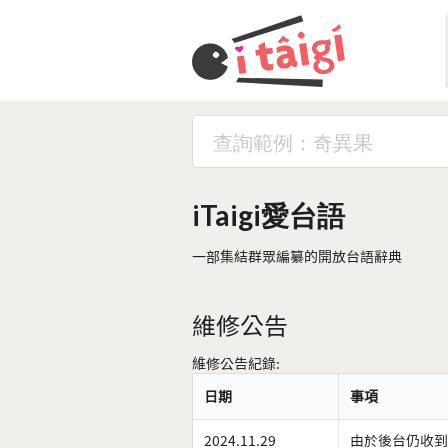
iTaigi愛台語
一部集結群眾編纂的開放台語辭典
維修公告
維修公告紀錄:
日期
事項
2024.11.29
由於後台仍收到