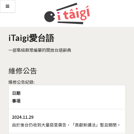
iTaigi愛台語
一部集結群眾編纂的開放台語辭典
維修公告
維修公告紀錄:
日期
事項
2024.11.29
由於後台仍收到大量惡意廣告，「貢獻新講法」暫且關閉。