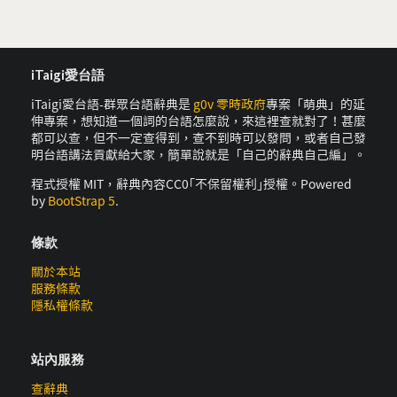
iTaigi愛台語
iTaigi愛台語-群眾台語辭典是
g0v 零時政府
專案「萌典」的延
伸專案，想知道一個詞的台語怎麼說，來這裡查就對了！甚麼
都可以查，但不一定查得到，查不到時可以發問，或者自己發
明台語講法貢獻給大家，簡單說就是「自己的辭典自己編」。
程式授權 MIT，辭典內容CC0｢不保留權利｣授權。Powered
by
BootStrap 5
.
條款
關於本站
服務條款
隱私權條款
站內服務
查辭典